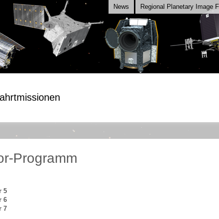
News
Regional Planetary Image Fa
ahrtmissionen
or-Programm
r 5
r 6
r 7