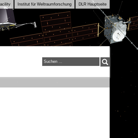
cility
Institut für Weltraumforschung
DLR Hauptseite
Suchen
...