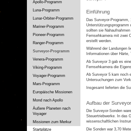
Apollo-Programm
Luna-Programm
Einführung
Lunar-Orbiter-Programm
Das Surveyor-Programm, 19
Unterstützungsprogramm u
Mariner-Programm
sollten sie Nahaufnahmen 
Pioneer-Programm
Fernsehkamera mit zwei O
erstellt werden.
Ranger-Programm
Während der Landungen li
Surveyor-Programm
Informationen über Härte,
Venera-Programm
Ab Surveyor 3 gab es eine
Fernsehkamera die Eigens
Viking-Programm
Ab Surveyor 5 kam noch e
Voyager-Programm
Untersuchungen zum Vork
Mars-Programm
Insgesamt lieferten die 
Europäische Missionen
Mond nach Apollo
Aufbau der Surveyo
Äußere Planeten nach
Die Surveyor-Sonden waren
Voyager
Steuertriebwerke. In das 
wissenschaftlichen Instru
Missionen zum Merkur
Die Sonden war 3,70 Mete
Startplätze