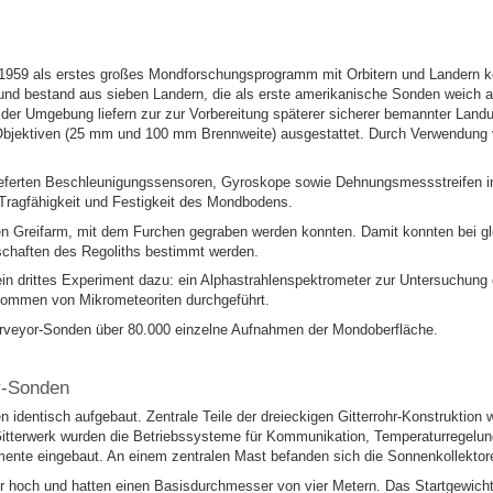
59 als erstes großes Mondforschungsprogramm mit Orbitern und Landern konzi
nd bestand aus sieben Landern, die als erste amerikanische Sonden weich a
der Umgebung liefern zur zur Vorbereitung späterer sicherer bemannter Land
bjektiven (25 mm und 100 mm Brennweite) ausgestattet. Durch Verwendung vo
eferten Beschleunigungssensoren, Gyroskope sowie Dehnungsmessstreifen i
 Tragfähigkeit und Festigkeit des Mondbodens.
n Greifarm, mit dem Furchen gegraben werden konnten. Damit konnten bei gle
chaften des Regoliths bestimmt werden.
in drittes Experiment dazu: ein Alphastrahlenspektrometer zur Untersuchu
ommen von Mikrometeoriten durchgeführt.
Surveyor-Sonden über 80.000 einzelne Aufnahmen der Mondoberfläche.
r-Sonden
 identisch aufgebaut. Zentrale Teile der dreieckigen Gitterrohr-Konstruktion 
Gitterwerk wurden die Betriebssysteme für Kommunikation, Temperaturregelung
mente eingebaut. An einem zentralen Mast befanden sich die Sonnenkollekto
r hoch und hatten einen Basisdurchmesser von vier Metern. Das Startgewich