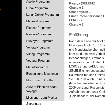
Apollo-Programm
Kaguya (SELENE)
Chang'e 1
Luna-Programm
Chandrayaan-1
Lunar-Orbiter-Programm
Lunar Reconnaissance O
LCROSS
Mariner-Programm
Chang'e 2
Pioneer-Programm
Ranger-Programm
Einführung
Surveyor-Programm
Nach dem Ende der Apollo
Missionen Apollo 15, 16 
Venera-Programm
und Mondstaubproben gelie
kam es durch zwei Vorbei
Viking-Programm
Beobachtungen, erstmals 
Voyager-Programm
amerikanischen Orbitern 
LCROSS und LADEE außergew
Mars-Programm
SELENE einen bedeutenden 
Europäische Missionen
Raumfahrt mit den Orbite
Seit 2007 ist auch China 
Mond nach Apollo
(Mondvorderseite) und Cha
Äußere Planeten nach
2009 der Lunar Reconnaiss
Voyager
Aufnahmen der Lunar Orbit
„Goldstandard“ der Kartier
Missionen zum Merkur
Startplätze