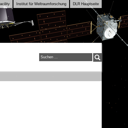
cility
Institut für Weltraumforschung
DLR Hauptseite
Suchen
...