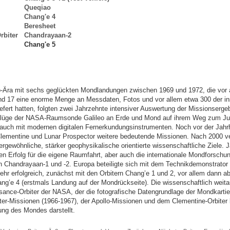
Queqiao
Chang'e 4
Beresheet
rbiter
Chandrayaan-2
Chang'e 5
-Ära mit sechs geglückten Mondlandungen zwischen 1969 und 1972, die vor al
und 17 eine enorme Menge an Messdaten, Fotos und vor allem etwa 300 der i
fert hatten, folgten zwei Jahrzehnte intensiver Auswertung der Missionserge
flüge der NASA-Raumsonde Galileo an Erde und Mond auf ihrem Weg zum Jup
auch mit modernen digitalen Fernerkundungsinstrumenten. Noch vor der Jahr
Clementine und Lunar Prospector weitere bedeutende Missionen. Nach 2000 
öhnliche, stärker geophysikalische orientierte wissenschaftliche Ziele. J
Erfolg für die eigene Raumfahrt, aber auch die internationale Mondforschung. 
rn Chandrayaan-1 und -2. Europa beteiligte sich mit dem Technikdemonstrato
sehr erfolgreich, zunächst mit den Orbitern Chang’e 1 und 2, vor allem dann
ng’e 4 (erstmals Landung auf der Mondrückseite). Die wissenschaftlich weitau
ance-Orbiter der NASA, der die fotografische Datengrundlage der Mondkartie
er-Missionen (1966-1967), der Apollo-Missionen und dem Clementine-Orbiter b
ung des Mondes darstellt.