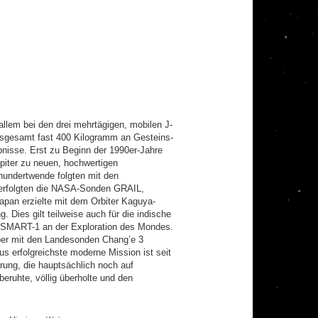
lem bei den drei mehrtägigen, mobilen J-
nsgesamt fast 400 Kilogramm an Gesteins-
bnisse. Erst zu Beginn der 1990er-Jahre
iter zu neuen, hochwertigen
hundertwende folgten mit den
verfolgten die NASA-Sonden GRAIL,
apan erzielte mit dem Orbiter Kaguya-
Dies gilt teilweise auch für die indische
r SMART-1 an der Exploration des Mondes.
 aber mit den Landesonden Chang’e 3
s erfolgreichste moderne Mission ist seit
rung, die hauptsächlich noch auf
eruhte, völlig überholte und den