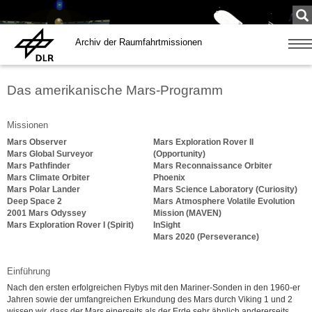
Su
...
Archiv der Raumfahrtmissionen
Zeige
Navig
Das amerikanische Mars-Programm
Missionen
Mars Observer
Mars Exploration Rover II
Mars Global Surveyor
(Opportunity)
Mars Pathfinder
Mars Reconnaissance Orbiter
Mars Climate Orbiter
Phoenix
Mars Polar Lander
Mars Science Laboratory (Curiosity)
Deep Space 2
Mars Atmosphere Volatile Evolution
2001 Mars Odyssey
Mission (MAVEN)
Mars Exploration Rover I (Spirit)
InSight
Mars 2020 (Perseverance)
Einführung
Nach den ersten erfolgreichen Flybys mit den Mariner-Sonden in den 1960-er
Jahren sowie der umfangreichen Erkundung des Mars durch Viking 1 und 2
wissen wir, dass der Mars einerseits als der Erde sehr ähnlich andererseits