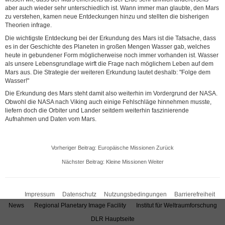
aber auch wieder sehr unterschiedlich ist. Wann immer man glaubte, den Mars
zu verstehen, kamen neue Entdeckungen hinzu und stellten die bisherigen
Theorien infrage.
Die wichtigste Entdeckung bei der Erkundung des Mars ist die Tatsache, dass
es in der Geschichte des Planeten in großen Mengen Wasser gab, welches
heute in gebundener Form möglicherweise noch immer vorhanden ist. Wasser
als unsere Lebensgrundlage wirft die Frage nach möglichem Leben auf dem
Mars aus. Die Strategie der weiteren Erkundung lautet deshalb: "Folge dem
Wasser!"
Die Erkundung des Mars steht damit also weiterhin im Vordergrund der NASA.
Obwohl die NASA nach Viking auch einige Fehlschläge hinnehmen musste,
liefern doch die Orbiter und Lander seitdem weiterhin faszinierende
Aufnahmen und Daten vom Mars.
Vorheriger Beitrag: Europäische Missionen
Zurück
Nächster Beitrag: Kleine Missionen
Weiter
Impressum
Datenschutz
Nutzungsbedingungen
Barrierefreiheit
News
Regional Planetary Image Facility
Institut für Weltraumforschung
DLR Hauptseite