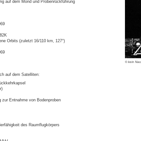
ng auf dem Mond und Probenrückführung
969
K82K
ene Orbits (zuletzt 16/110 km, 127°)
969
© kein Nac
ch auf dem Satelliten:
ückkehrkapsel
r)
ng zur Entnahme von Bodenproben
ierfähigkeit des Raumflugkörpers