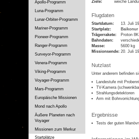
Ziele:
weiche Landu
Apollo-Programm
Luna-Programm
Flugdaten
Lunar-Orbiter-Programm
Startdatum:
13. Juli 1
Mariner-Programm
Startplatz:
Baikonur
Trägerrakete:
Proton 8
Pioneer-Programm
Bahndaten:
verschied
Ranger-Programm
Masse:
5600 kg
Missionsende:
20. Juli 1
Surveyor-Programm
Venera-Programm
Nutzlast
Viking-Programm
Unter anderem befinden si
Voyager-Programm
Landestufe mit Probenr
TV-Kamera (schwenkba
Mars-Programm
Strahlungsdetektoren
Europäische Missionen
Arm mit Bohrvorrichtu
Mond nach Apollo
Ergebnisse
Äußere Planeten nach
Voyager
Tests der guten Manövr
Missionen zum Merkur
Startplätze