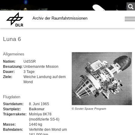
Su
...
Archiv der Raumfahrtmissionen
Zeige
Navig
Luna 6
Allgemeines
Nation:
UdSSR
Besatzung:
Unbemannte Mission
Dauer:
3 Tage
Ziele:
Weiche Landung auf dem
Mond
Flugdaten
Startdatum:
8. Juni 1965
Startplatz:
Baikonur
© Soviet Space Program
Trägerrakete:
Molniya 8K78
(modifizierte SS-6)
Masse:
1440 kg
Bahndaten:
Verfehlte den Mond um
161.000 km