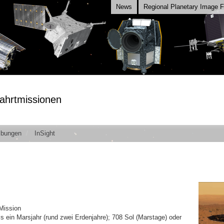
News
Regional Planetary Image Fa
ahrtmissionen
ibungen
InSight
Mission
s ein Marsjahr (rund zwei Erdenjahre); 708 Sol (Marstage) oder