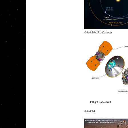
© NASA/JPL-Caltech
© NASA