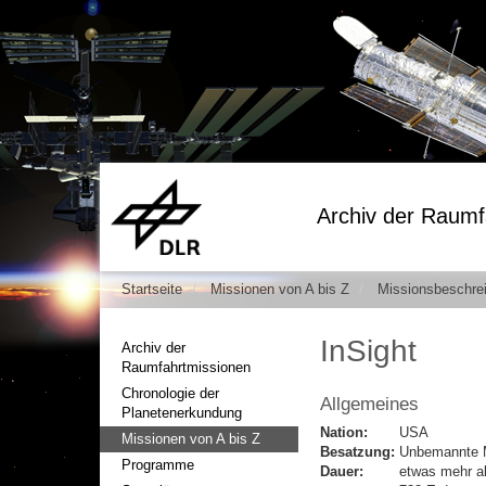
Archiv der Raumf
Startseite
Missionen von A bis Z
Missionsbeschre
InSight
Archiv der
Raumfahrtmissionen
Chronologie der
Allgemeines
Planetenerkundung
Nation:
USA
Missionen von A bis Z
Besatzung:
Unbemannte 
Programme
Dauer:
etwas mehr al