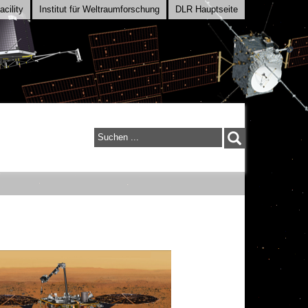
cility
Institut für Weltraumforschung
DLR Hauptseite
Suchen
...