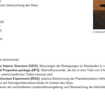
e
sche Untersuchung des Mars
018
l
01
© NASA/JP
en
de Instrumente:
 Interior Structure (SEIS)
: Messungen der Bewegungen im Marsboden in v
l Properties package (HP3)
: Wärmeflusssonde, die bin in eine Tiefe von 5
n unterschiedlichen Tiefen messen wird
 Structure Experiment (RISE)
: präzise Bestimmung der Planetenrotation mit
e auf Homogenitätsunterschiede im Inneren des Mars
hmen der unmittelbaren Landestellenumgebung und Überwachung der Aktivitä