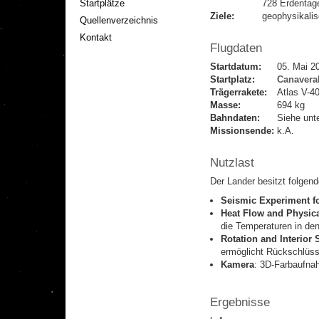
Startplätze
728 Erdentag
Ziele:
geophysikali
Quellenverzeichnis
Kontakt
Flugdaten
Startdatum:
05. Mai 2
Startplatz:
Canavera
Trägerrakete:
Atlas V-4
Masse:
694 kg
Bahndaten:
Siehe unt
Missionsende:
k.A.
Nutzlast
Der Lander besitzt folgen
Seismic Experiment for
Heat Flow and Physica
die Temperaturen in de
Rotation and Interior
ermöglicht Rückschlüss
Kamera
: 3D-Farbaufna
Ergebnisse