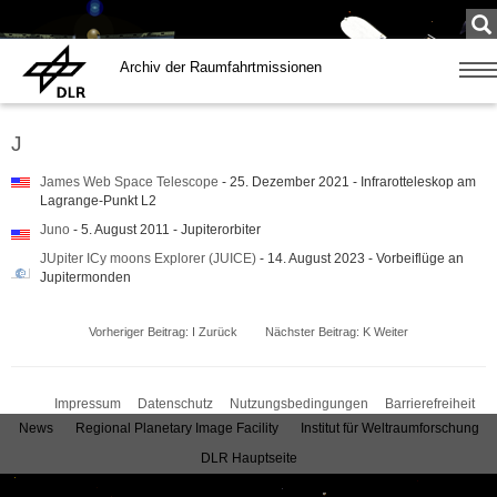
Su
...
Archiv der Raumfahrtmissionen
Zeige
Navig
J
James Web Space Telescope
- 25. Dezember 2021 - Infrarotteleskop am
Lagrange-Punkt L2
Juno
- 5. August 2011 - Jupiterorbiter
JUpiter ICy moons Explorer (JUICE)
- 14. August 2023 - Vorbeiflüge an
Jupitermonden
Vorheriger Beitrag: I
Zurück
Nächster Beitrag: K
Weiter
Impressum
Datenschutz
Nutzungsbedingungen
Barrierefreiheit
News
Regional Planetary Image Facility
Institut für Weltraumforschung
DLR Hauptseite