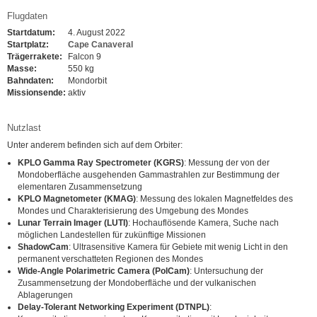
Flugdaten
Startdatum:
4. August 2022
Startplatz:
Cape Canaveral
Trägerrakete:
Falcon 9
Masse:
550 kg
Bahndaten:
Mondorbit
Missionsende:
aktiv
Nutzlast
Unter anderem befinden sich auf dem Orbiter:
KPLO Gamma Ray Spectrometer (KGRS)
: Messung der von der
Mondoberfläche ausgehenden Gammastrahlen zur Bestimmung der
elementaren Zusammensetzung
KPLO Magnetometer (KMAG)
: Messung des lokalen Magnetfeldes des
Mondes und Charakterisierung des Umgebung des Mondes
Lunar Terrain Imager (LUTI)
: Hochauflösende Kamera, Suche nach
möglichen Landestellen für zukünftige Missionen
ShadowCam
: Ultrasensitive Kamera für Gebiete mit wenig Licht in den
permanent verschatteten Regionen des Mondes
Wide-Angle Polarimetric Camera (PolCam)
: Untersuchung der
Zusammensetzung der Mondoberfläche und der vulkanischen
Ablagerungen
Delay-Tolerant Networking Experiment (DTNPL)
: