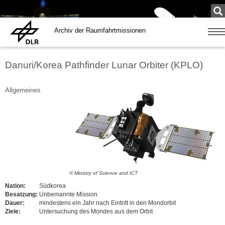
Su
...
Archiv der Raumfahrtmissionen
Zeige
Navig
Danuri/Korea Pathfinder Lunar Orbiter (KPLO)
Allgemeines
© Ministry of Science and ICT
Nation:
Südkorea
Besatzung:
Unbemannte Mission
Dauer:
mindestens ein Jahr nach Eintritt in den Mondorbit
Ziele:
Untersuchung des Mondes aus dem Orbit