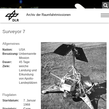
Su
...
Archiv der Raumfahrtmissionen
Zeige
Navig
Surveyor 7
Allgemeines
Nation:
USA
Besatzung:
Unbemannte
Mission
Dauer:
45 Tage
Ziele:
weiche
Landung und
Erkundung
von Apollo-
Landeplätzen
Flugdaten
Startdatum:
7. Januar
1968
Startplatz:
Cape