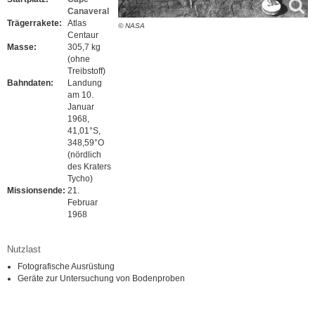
Canaveral
Trägerrakete:
Atlas
© NASA
Centaur
Masse:
305,7 kg
(ohne
Treibstoff)
Bahndaten:
Landung
am 10.
Januar
1968,
41,01°S,
348,59°O
(nördlich
des Kraters
Tycho)
Missionsende:
21.
Februar
1968
Nutzlast
Fotografische Ausrüstung
Geräte zur Untersuchung von Bodenproben