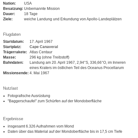
Nation:
USA
Besatzung:
Unbemannte Mission
Dauer:
18 Tage
Ziele:
weiche Landung und Erkundung von Apollo-Landeplätzen
Flugdaten
Startdatum:
17. April 1967
Startplatz:
Cape Canaveral
Trägerrakete:
Atlas Centaur
Masse:
296 kg (ohne Treibstoff)
Bahndaten:
Landung am 20. April 1967, 2,94°S, 336,66°O, im Inneren
eines Kraters im östlichen Teil des Oceanus Procellarum
Missionsende:
4. Mai 1967
Nutzlast
Fotografische Ausrüstung
"Baggerschaufel" zum Schürfen auf der Mondoberfläche
Ergebnisse
insgesamt 6.326 Aufnahmen vom Mond
Daten über das Material auf der Mondoberfläche bis in 17,5 cm Tiefe