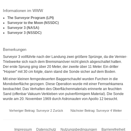
Informationen im WWW
The Surveyor Program (LPI)
Surveyor to the Moon (NSSDC)
Surveyor 3 (NASA)
Surveyor 3 (NSSDC)
Bemerkungen
Surveyor 3 vollführte nach der Landung zwei größere Sprünge, da die Vernier-
Triebwerke sich nach dem Bremsmanöver nicht gleich abgeschaltet hatten.
Der erste Sprung ging über 20 Meter, der zweite über 11 Meter. Ein dritter
"Hopser" mit 30 cm folgte, dann stand die Sonde sicher auf dem Boden.
Mit einer kleinen ferngesteuerten Baggerschaufel wurden Furchen in die
Mondoberfläche gezogen. Diese Operation wurde mit einer Fernsehkamera
beobachtet. Das Verhalten des Oberflächenmaterials erinnerte an feuchten
Sand (offenbar Vakuum-Verkleben von pulverförmigem Material). Die Sonde
wurde am 20. November 1969 durch Astronauten von Apollo 12 besucht.
Vorheriger Beitrag: Surveyor 2
Zurück
Nächster Beitrag: Surveyor 4
Weiter
Impressum
Datenschutz
Nutzungsbedingungen
Barrierefreiheit