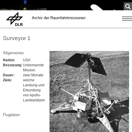
Su
...
Archiv der Raumfahrtmissionen
Zeige
Navig
Surveyor 1
Allgemeines
Nation:
USA
Besatzung:
Unbemannte
Mission
Dauer:
zwei Monate
Ziele:
weiche
Landung und
Erkundung
von Apollo-
Landeplätzen
Flugdaten