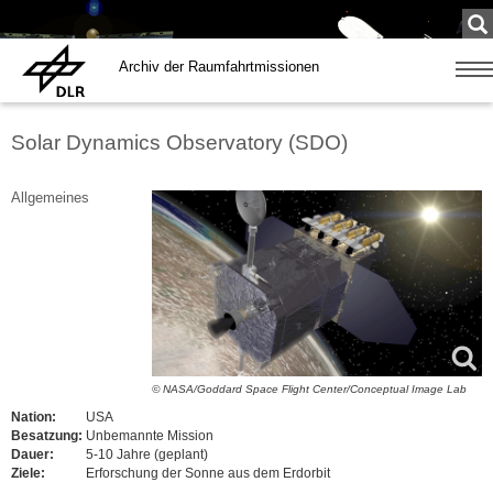
Su
...
Archiv der Raumfahrtmissionen
Zeige
Navig
Solar Dynamics Observatory (SDO)
Allgemeines
© NASA/Goddard Space Flight Center/Conceptual Image Lab
Nation:
USA
Besatzung:
Unbemannte Mission
Dauer:
5-10 Jahre (geplant)
Ziele:
Erforschung der Sonne aus dem Erdorbit