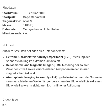
Flugdaten
Startdatum:
11. Februar 2010
Startplatz:
Cape Canaveral
Trägerrakete:
Atlas V
Masse:
3100 kg
Bahndaten:
Geosynchrone Umlaufbahn
Missionsende:
k.A.
Nutzlast
Auf dem Satelliten befinden sich unter anderem:
Extreme Ultraviolet Variability Experiment (EVE
): Messung der
Sonnenstrahlung im extremen Ultraviolett
Helioseismic and Magnetic Imager (HMI
): Messung der solaren
Veränderlichkeit sowie verschiedener Komponenten der solaren
magnetischen Aktivität.
Atmospheric Imaging Assembly (AIA):
globale Aufnahmen der Sonne in
neun verschiedenen Wellenlängenbereichen des Ultraviolett bis extremen
Ultraviolett sowie im sichtbaren Licht mit hoher Auflösung
Ergebnisse
k.A.