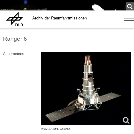
Su
...
Archiv der Raumfahrtmissionen
Zeige
Navig
Ranger 6
Allgemeines
© NASA/JPL-Caltech