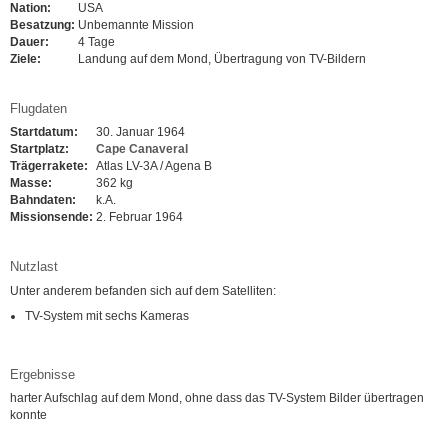
Nation:
USA
Besatzung:
Unbemannte Mission
Dauer:
4 Tage
Ziele:
Landung auf dem Mond, Übertragung von TV-Bildern
Flugdaten
Startdatum:
30. Januar 1964
Startplatz:
Cape Canaveral
Trägerrakete:
Atlas LV-3A / Agena B
Masse:
362 kg
Bahndaten:
k.A.
Missionsende:
2. Februar 1964
Nutzlast
Unter anderem befanden sich auf dem Satelliten:
TV-System mit sechs Kameras
Ergebnisse
harter Aufschlag auf dem Mond, ohne dass das TV-System Bilder übertragen
konnte