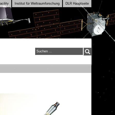
cility
Institut für Weltraumforschung
DLR Hauptseite
Suchen
...