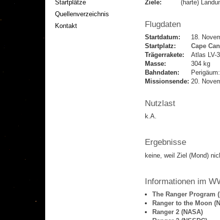
Startplätze
Ziele:
(harte) Land
Quellenverzeichnis
Flugdaten
Kontakt
Startdatum:
18. Nove
Startplatz:
Cape Can
Trägerrakete:
Atlas LV-
Masse:
304 kg
Bahndaten:
Perigäum:
Missionsende:
20. Nove
Nutzlast
k.A.
Ergebnisse
keine, weil Ziel (Mond) nic
Informationen im 
The Ranger Program (
Ranger to the Moon 
Ranger 2 (NASA)