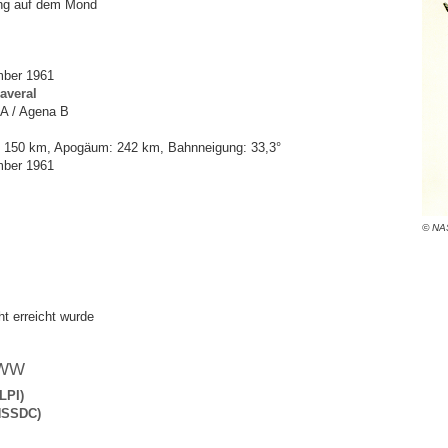
ung auf dem Mond
mber 1961
averal
3A / Agena B
 150 km, Apogäum: 242 km, Bahnneigung: 33,3°
mber 1961
© NA
ht erreicht wurde
WWW
LPI)
(NSSDC)