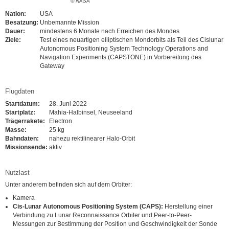
© NASA
Nation:
USA
Besatzung:
Unbemannte Mission
Dauer:
mindestens 6 Monate nach Erreichen des Mondes
Ziele:
Test eines neuartigen elliptischen Mondorbits als Teil des Cislunar
Autonomous Positioning System Technology Operations and
Navigation Experiments (CAPSTONE) in Vorbereitung des
Gateway
Flugdaten
Startdatum:
28. Juni 2022
Startplatz:
Mahia-Halbinsel, Neuseeland
Trägerrakete:
Electron
Masse:
25 kg
Bahndaten:
nahezu rektilinearer Halo-Orbit
Missionsende:
aktiv
Nutzlast
Unter anderem befinden sich auf dem Orbiter:
Kamera
Cis-Lunar Autonomous Positioning System (CAPS):
Herstellung einer
Verbindung zu Lunar Reconnaissance Orbiter und Peer-to-Peer-
Messungen zur Bestimmung der Position und Geschwindigkeit der Sonde