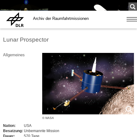
Su
...
Archiv der Raumfahrtmissionen
Zeige
Navig
Lunar Prospector
Allgemeines
© NASA
Nation:
USA
Besatzung:
Unbemannte Mission
Dauer:
570 Tage