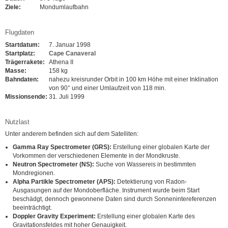
Ziele:
Mondumlaufbahn
Flugdaten
Startdatum:
7. Januar 1998
Startplatz:
Cape Canaveral
Trägerrakete:
Athena II
Masse:
158 kg
Bahndaten:
nahezu kreisrunder Orbit in 100 km Höhe mit einer Inklination
von 90° und einer Umlaufzeit von 118 min.
Missionsende:
31. Juli 1999
Nutzlast
Unter anderem befinden sich auf dem Satelliten:
Gamma Ray Spectrometer (GRS):
Erstellung einer globalen Karte der
Vorkommen der verschiedenen Elemente in der Mondkruste.
Neutron Spectrometer (NS):
Suche von Wassereis in bestimmten
Mondregionen.
Alpha Partikle Spectrometer (APS):
Detektierung von Radon-
Ausgasungen auf der Mondoberfläche. Instrument wurde beim Start
beschädgt, dennoch gewonnene Daten sind durch Sonnenintereferenzen
beeinträchtigt.
Doppler Gravity Experiment:
Erstellung einer globalen Karte des
Gravitationsfeldes mit hoher Genauigkeit.