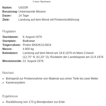
© kein Nachweis
Nation:
UdSSR
Besatzung:
Unbemannte Mission
Dauer:
14 Tage
Ziele:
Landung auf dem Mond mit Probenrückführung
Flugdaten
Startdatum:
9. August 1976
Startplatz:
Baikonur
Trägerrakete:
Proton 8K82K/11S824
Masse:
4.800 kg
Bahndaten:
Landung auf dem Mond am 18.8.1976 im Mare Crisium
(12,75° N, 62,20° O), Rückkehr der Landekapsel am 22.8.1976
Missionsende:
22. August 1976
Nutzlast
Bohrgerät zur Probennahme von Material aus einer Tiefe bis zwei Meter
Kamerasystem
Ergebnisse
Rückführung von 170 g Mondproben zur Erde