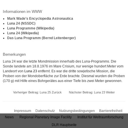
Informationen im WWW
Mark Wade's Encyclopedia Astronautica
Luna 24 (NSSDC)
Luna Programme (Wikipedia)
Luna 24 (Wikipedia)
Das Luna Programm (Bernd Leitenberger)
Bemerkungen
Luna 24 war die letzte Mondmission innerhalb des Luna-Programms. Die
Sonde landete am 18.8.1976 im Mare Crisium, nur wenige hundert Meter vom
Landeort von
Luna 23
entfernt. Es war die dritte sowjetische Mission, die
Proben von der Mondoberfläche zur Erde brachte. Diesmal wurden die Proben
(170 g) mit Hilfe eines Bohrgerätes aus einer Tiefe bis zwei Meter gewonnen.
Vorheriger Beitrag: Luna 25
Zurück
Nächster Beitrag: Luna 23
Weiter
Impressum
Datenschutz
Nutzungsbedingungen
Barrierefreiheit
News
Regional Planetary Image Facility
Institut für Weltraumforschung
DLR Hauptseite