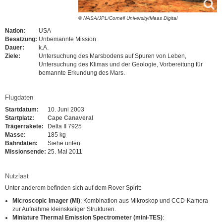
© NASA/JPL/Cornell University/Maas Digital
Nation:
USA
Besatzung:
Unbemannte Mission
Dauer:
k.A.
Ziele:
Untersuchung des Marsbodens auf Spuren von Leben,
Untersuchung des Klimas und der Geologie, Vorbereitung für
bemannte Erkundung des Mars.
Flugdaten
Startdatum:
10. Juni 2003
Startplatz:
Cape Canaveral
Trägerrakete:
Delta II 7925
Masse:
185 kg
Bahndaten:
Siehe unten
Missionsende:
25. Mai 2011
Nutzlast
Unter anderem befinden sich auf dem Rover Spirit:
Microscopic Imager (MI)
: Kombination aus Mikroskop und CCD-Kamera
zur Aufnahme kleinskaliger Strukturen.
Miniature Thermal Emission Spectrometer (mini-TES)
: