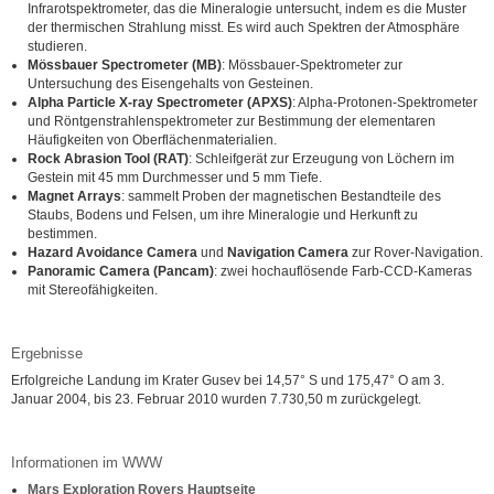
Infrarotspektrometer, das die Mineralogie untersucht, indem es die Muster
der thermischen Strahlung misst. Es wird auch Spektren der Atmosphäre
studieren.
Mössbauer Spectrometer (MB)
: Mössbauer-Spektrometer zur
Untersuchung des Eisengehalts von Gesteinen.
Alpha Particle X-ray Spectrometer (APXS)
: Alpha-Protonen-Spektrometer
und Röntgenstrahlenspektrometer zur Bestimmung der elementaren
Häufigkeiten von Oberflächenmaterialien.
Rock Abrasion Tool (RAT)
: Schleifgerät zur Erzeugung von Löchern im
Gestein mit 45 mm Durchmesser und 5 mm Tiefe.
Magnet Arrays
: sammelt Proben der magnetischen Bestandteile des
Staubs, Bodens und Felsen, um ihre Mineralogie und Herkunft zu
bestimmen.
Hazard Avoidance Camera
und
Navigation Camera
zur Rover-Navigation.
Panoramic Camera (Pancam)
: zwei hochauflösende Farb-CCD-Kameras
mit Stereofähigkeiten.
Ergebnisse
Erfolgreiche Landung im Krater Gusev bei 14,57° S und 175,47° O am 3.
Januar 2004, bis 23. Februar 2010 wurden 7.730,50 m zurückgelegt.
Informationen im WWW
Mars Exploration Rovers Hauptseite