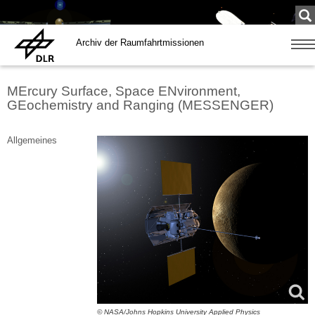
Su
...
Archiv der Raumfahrtmissionen
Zeige
Navig
MErcury Surface, Space ENvironment,
GEochemistry and Ranging (MESSENGER)
Allgemeines
© NASA/Johns Hopkins University Applied Physics