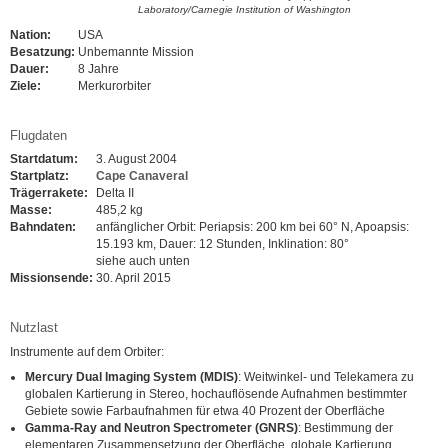
Laboratory/Carnegie Institution of Washington
Nation:
USA
Besatzung:
Unbemannte Mission
Dauer:
8 Jahre
Ziele:
Merkurorbiter
Flugdaten
Startdatum:
3. August 2004
Startplatz:
Cape Canaveral
Trägerrakete:
Delta II
Masse:
485,2 kg
Bahndaten:
anfänglicher Orbit: Periapsis: 200 km bei 60° N, Apoapsis:
15.193 km, Dauer: 12 Stunden, Inklination: 80°
siehe auch unten
Missionsende:
30. April 2015
Nutzlast
Instrumente auf dem Orbiter:
Mercury Dual Imaging System (MDIS)
: Weitwinkel- und Telekamera zu
globalen Kartierung in Stereo, hochauflösende Aufnahmen bestimmter
Gebiete sowie Farbaufnahmen für etwa 40 Prozent der Oberfläche
Gamma-Ray and Neutron Spectrometer (GNRS)
: Bestimmung der
elementaren Zusammensetzung der Oberfläche, globale Kartierung