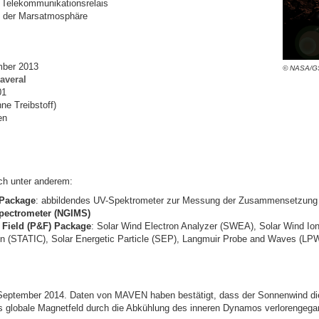
s Telekommunikationsrelais
 der Marsatmosphäre
mber 2013
© NASA/G
averal
01
ne Treibstoff)
en
ch unter anderem:
 Package
: abbildendes UV-Spektrometer zur Messung der Zusammensetzung
Spectrometer (NGIMS)
d Field (P&F) Package
: Solar Wind Electron Analyzer (SWEA), Solar Wind I
on (STATIC), Solar Energetic Particle (SEP), Langmuir Probe and Waves (L
eptember 2014. Daten von MAVEN haben bestätigt, dass der Sonnenwind di
s globale Magnetfeld durch die Abkühlung des inneren Dynamos verlorengegan