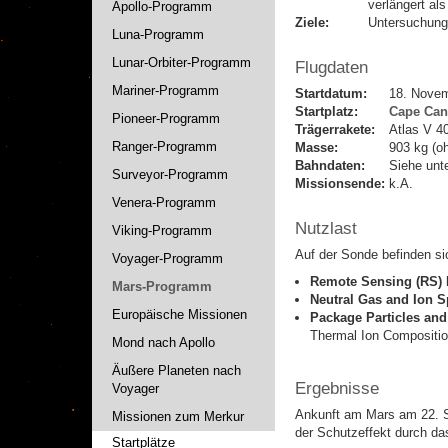
verlängert al
Apollo-Programm
Ziele:
Untersuchung
Luna-Programm
Lunar-Orbiter-Programm
Flugdaten
Mariner-Programm
Startdatum:
18. Nove
Startplatz:
Cape Can
Pioneer-Programm
Trägerrakete:
Atlas V 4
Ranger-Programm
Masse:
903 kg (oh
Bahndaten:
Siehe unt
Surveyor-Programm
Missionsende:
k.A.
Venera-Programm
Nutzlast
Viking-Programm
Auf der Sonde befinden si
Voyager-Programm
Remote Sensing (RS)
Mars-Programm
Neutral Gas and Ion 
Europäische Missionen
Package
Particles an
Thermal Ion Compositi
Mond nach Apollo
Äußere Planeten nach
Ergebnisse
Voyager
Ankunft am Mars am 22. S
Missionen zum Merkur
der Schutzeffekt durch da
Startplätze