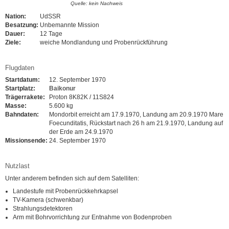
Quelle: kein Nachweis
Nation:
UdSSR
Besatzung:
Unbemannte Mission
Dauer:
12 Tage
Ziele:
weiche Mondlandung und Probenrückführung
Flugdaten
Startdatum:
12. September 1970
Startplatz:
Baikonur
Trägerrakete:
Proton 8K82K / 11S824
Masse:
5.600 kg
Bahndaten:
Mondorbit erreicht am 17.9.1970, Landung am 20.9.1970 Mare
Foecunditatis, Rückstart nach 26 h am 21.9.1970, Landung auf
der Erde am 24.9.1970
Missionsende:
24. September 1970
Nutzlast
Unter anderem befinden sich auf dem Satelliten:
Landestufe mit Probenrückkehrkapsel
TV-Kamera (schwenkbar)
Strahlungsdetektoren
Arm mit Bohrvorrichtung zur Entnahme von Bodenproben