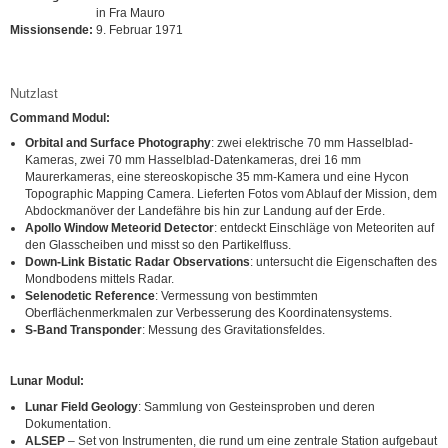
in Fra Mauro
Missionsende:
9. Februar 1971
Nutzlast
Command Modul:
Orbital and Surface Photography
: zwei elektrische 70 mm Hasselblad-
Kameras, zwei 70 mm Hasselblad-Datenkameras, drei 16 mm
Maurerkameras, eine stereoskopische 35 mm-Kamera und eine Hycon
Topographic Mapping Camera. Lieferten Fotos vom Ablauf der Mission, dem
Abdockmanöver der Landefähre bis hin zur Landung auf der Erde.
Apollo Window Meteorid Detector
: entdeckt Einschläge von Meteoriten auf
den Glasscheiben und misst so den Partikelfluss.
Down-Link Bistatic Radar Observations
: untersucht die Eigenschaften des
Mondbodens mittels Radar.
Selenodetic Reference
: Vermessung von bestimmten
Oberflächenmerkmalen zur Verbesserung des Koordinatensystems.
S-Band Transponder
: Messung des Gravitationsfeldes.
Lunar Modul:
Lunar Field Geology
: Sammlung von Gesteinsproben und deren
Dokumentation.
ALSEP
– Set von Instrumenten, die rund um eine zentrale Station aufgebaut