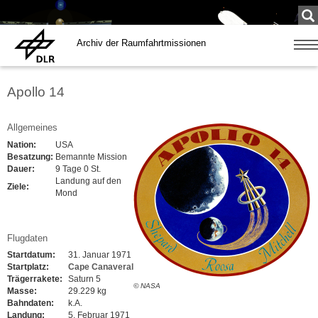
Su
...
Archiv der Raumfahrtmissionen
Zeige
Navig
Apollo 14
Allgemeines
Nation:
USA
Besatzung:
Bemannte Mission
Dauer:
9 Tage 0 St.
Landung auf den
Ziele:
Mond
Flugdaten
Startdatum:
31. Januar 1971
Startplatz:
Cape Canaveral
Trägerrakete:
Saturn 5
© NASA
Masse:
29.229 kg
Bahndaten:
k.A.
Landung:
5. Februar 1971