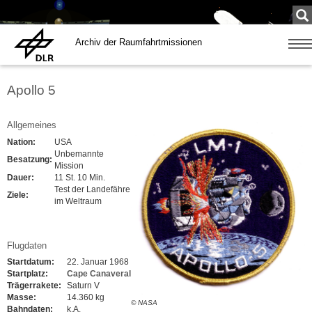
Su
...
Archiv der Raumfahrtmissionen
Zeige
Navig
Apollo 5
Allgemeines
Nation:
USA
Unbemannte
Besatzung:
Mission
Dauer:
11 St. 10 Min.
Test der Landefähre
Ziele:
im Weltraum
Flugdaten
Startdatum:
22. Januar 1968
Startplatz:
Cape Canaveral
Trägerrakete:
Saturn V
Masse:
14.360 kg
© NASA
Bahndaten:
k.A.