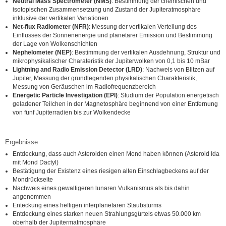
Neutral Mass Spectrometer (NMS)
: Bestimmung der chemischen und
isotopischen Zusammensetzung und Zustand der Jupiteratmosphäre
inklusive der vertikalen Variationen
Net-flux Radiometer (NFR)
: Messung der vertikalen Verteilung des
Einflusses der Sonnenenergie und planetarer Emission und Bestimmung
der Lage von Wolkenschichten
Nephelometer (NEP)
: Bestimmung der vertikalen Ausdehnung, Struktur und
mikrophysikalischer Charateristik der Jupiterwolken von 0,1 bis 10 mBar
Lightning and Radio Emission Detector (LRD)
: Nachweis von Blitzen auf
Jupiter, Messung der grundlegenden physikalischen Charakteristik,
Messung von Geräuschen im Radiofrequenzbereich
Energetic Particle Investigation (EPI)
: Studium der Population energetisch
geladener Teilchen in der Magnetosphäre beginnend von einer Entfernung
von fünf Jupiterradien bis zur Wolkendecke
Ergebnisse
Entdeckung, dass auch Asteroiden einen Mond haben können (Asteroid Ida
mit Mond Dactyl)
Bestätigung der Existenz eines riesigen alten Einschlagbeckens auf der
Mondrückseite
Nachweis eines gewaltigeren lunaren Vulkanismus als bis dahin
angenommen
Enteckung eines heftigen interplanetaren Staubsturms
Entdeckung eines starken neuen Strahlungsgürtels etwas 50.000 km
oberhalb der Jupitermatmosphäre