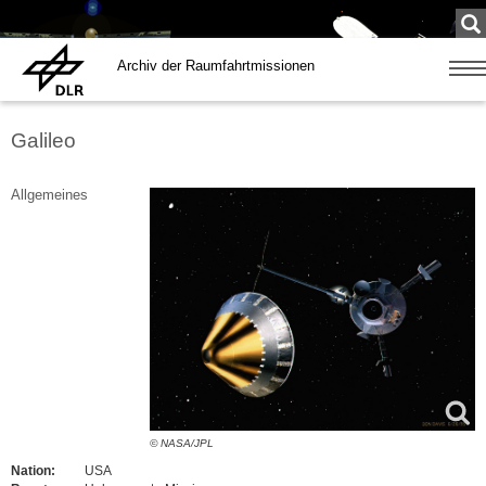
Su
...
Archiv der Raumfahrtmissionen
Zeige
Navig
Galileo
Allgemeines
© NASA/JPL
Nation:
USA