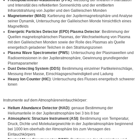
und Intensität des reflektierten Sonnenlichts und der emittierten
Infrarotstrahlung von Jupiter und den Galileischen Monden
Magnetometer (MAG)
: Kartierung der Jupitermagnetosphäre und Analyse
seiner Dynamik, Untersuchung der Galileischen Monde hinsichtlich eines
Magnetfelds
Energetic Particles Detector (EPD)
Plasma Detector
: Bestimmung der
Quellen magnetosphärischen Plasmas, der Wechselwirkung von Plasma
mit den Galileischen Monden sowie der Rolle des Plasmas als Quelle
energetisch geladener Teilchen in den Strahlungszonen
Plasma Wave Spectrometer (PWS
): Untersuchung der Plasmawellen und
Radioemissionen in der Jupiteratmosphäre, Gewinnung grundlegender
Plasmaparameter
Dust Detecting System (DDS)
: Bestimmung einzelner Partikeleinschläge,
Messung ihrer Masse, Einschlagsgeschwindigkeit und Ladung
Heavy Ion Counter (HIC)
: Untersuchung des Flusses energetisch schwerer
Ionen
Instrumente auf dem Atmosphäreneintauchkörper:
Helium Abundance Detector (HAD)
: genaue Bestimmung der
Heliumanteile in der Jupiteratmosphäre bei 3 bis 8 bar
Atmospheric Structure Instrument (ASI)
: Bestimmung von Temperatur,
Druck, Dichte und Molekulargewichte in der Jupiteratmosphäre beginnend
bei 1000 km oberhalb der Atmosphäre bis zum Versagen des
Eintauchkörpers