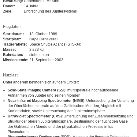
Besatzung:
Unbemannte Mission
Dauer:
14 Jahre
Ziele:
Erforschung des Jupitersystems
Flugdaten
Startdatum:
18. Okober 1989
Startplatz:
Cape Canaveral
Trägerrakete:
Space Shuttle Atlantis (STS-34)
Masse:
2.223 kg
Bahndaten:
siehe unten
Missionsende:
21. September 2003
Nutzlast
Unter anderem befinden sich auf dem Orbiter:
Solid-State Imaging Camera (SSI)
: multispektrale hochauflösende
Aufnahmen von Jupiter und seinen Monden
Near-Infrared Mapping Spectrometer (NIMS)
: Untersuchung der Verteilung
der Oberflächenminerale auf den Galileischen Monden, Abgleich mit
Kameradaten, sowie Untersuchung der Jupiteratmosphäre
Ultraviolet Spectrometer (UVS)
: Untersuchung der Zusammensetzung und
Struktur der oberen Jupiteratmosphäre, Bestimmung der flüchtigen Gase
der Galileischen Monde und der physikalischen Prozesse in Ios
Plasmatorus
Photopolarimeter-Radiometer (PPR)
: Messung der linearen Polarisation