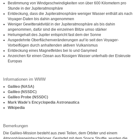
Bestimmung von Windgeschwindigkeiten von über 600 Kilometern pro
Stunde in der Jupiteratmosphäre
Entdeckung, dass die Jupiteratmosphäre weniger Wasser enthält als nach
Voyager-Daten bis dahin angenommen
Weniger Gewitteraktivität in der Jupiteratmosphäre als bis dahin
angenommen, dafür sind die einzelnen Blitze umso stärker
Heliumgehalt des Jupiter entspricht fast dem der Sonne
Ausgedehnte Oberflächenveränderungen auf Io seit den Voyager-
Vorbeiflügen durch anhaltenden aktiven Vulkanismus
Entdeckung eines Magnetfeldes bei Io und Ganymed
Anzeichen für einen Ozean aus flüssigen Wasser unterhalb der Eiskruste
Europas
Informationen im WWW
Galileo (NASA)
Galileo (NSSDC)
Galileo Probe (NSSDC)
Mark Wade's Encyclopedia Astronautica
Wikipedia
Bemerkungen
Die Galileo-Mission besteht aus zwei Teilen, dem Orbiter und einem
Atmosphäreneintauchkörper. Gestartet mit dem Space Shuttle, wurden die