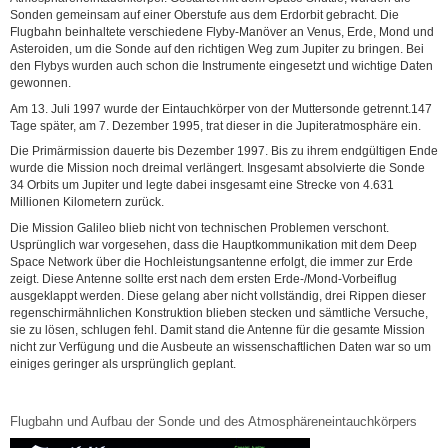
Sonden gemeinsam auf einer Oberstufe aus dem Erdorbit gebracht. Die
Flugbahn beinhaltete verschiedene Flyby-Manöver an Venus, Erde, Mond und
Asteroiden, um die Sonde auf den richtigen Weg zum Jupiter zu bringen. Bei
den Flybys wurden auch schon die Instrumente eingesetzt und wichtige Daten
gewonnen.
Am 13. Juli 1997 wurde der Eintauchkörper von der Muttersonde getrennt.147
Tage später, am 7. Dezember 1995, trat dieser in die Jupiteratmosphäre ein.
Die Primärmission dauerte bis Dezember 1997. Bis zu ihrem endgültigen Ende
wurde die Mission noch dreimal verlängert. Insgesamt absolvierte die Sonde
34 Orbits um Jupiter und legte dabei insgesamt eine Strecke von 4.631
Millionen Kilometern zurück.
Die Mission Galileo blieb nicht von technischen Problemen verschont.
Usprünglich war vorgesehen, dass die Hauptkommunikation mit dem Deep
Space Network über die Hochleistungsantenne erfolgt, die immer zur Erde
zeigt. Diese Antenne sollte erst nach dem ersten Erde-/Mond-Vorbeiflug
ausgeklappt werden. Diese gelang aber nicht vollständig, drei Rippen dieser
regenschirmähnlichen Konstruktion blieben stecken und sämtliche Versuche,
sie zu lösen, schlugen fehl. Damit stand die Antenne für die gesamte Mission
nicht zur Verfügung und die Ausbeute an wissenschaftlichen Daten war so um
einiges geringer als ursprünglich geplant.
Flugbahn und Aufbau der Sonde und des Atmosphäreneintauchkörpers