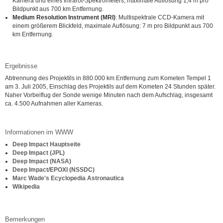
Kamera und eines Infrarot-Spektrometers, maximale Auflösung 1,4 m pro
Bildpunkt aus 700 km Entfernung.
Medium Resolution Instrument (MRI)
: Multispektrale CCD-Kamera mit
einem größerem Blickfeld, maximale Auflösung: 7 m pro Bildpunkt aus 700
km Entfernung.
Ergebnisse
Abtrennung des Projektils in 880.000 km Entfernung zum Kometen Tempel 1
am 3. Juli 2005, Einschlag des Projektils auf dem Kometen 24 Stunden später.
Naher Vorbeiflug der Sonde wenige Minuten nach dem Aufschlag, insgesamt
ca. 4.500 Aufnahmen aller Kameras.
Informationen im WWW
Deep Impact Hauptseite
Deep Impact (JPL)
Deep Impact (NASA)
Deep Impact/EPOXI (NSSDC)
Marc Wade's Ecyclopedia Astronautica
Wikipedia
Bemerkungen