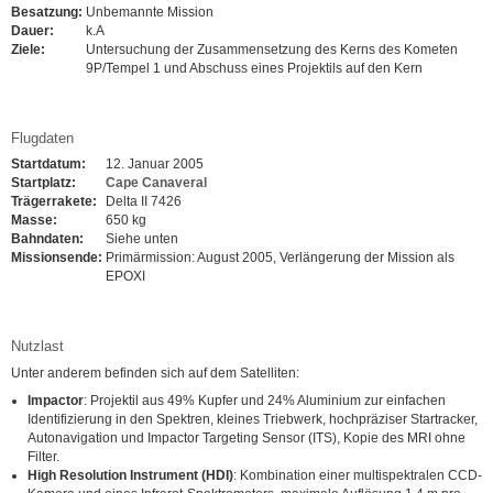
Besatzung:
Unbemannte Mission
Dauer:
k.A
Ziele:
Untersuchung der Zusammensetzung des Kerns des Kometen
9P/Tempel 1 und Abschuss eines Projektils auf den Kern
Flugdaten
Startdatum:
12. Januar 2005
Startplatz:
Cape Canaveral
Trägerrakete:
Delta II 7426
Masse:
650 kg
Bahndaten:
Siehe unten
Missionsende:
Primärmission: August 2005, Verlängerung der Mission als
EPOXI
Nutzlast
Unter anderem befinden sich auf dem Satelliten:
Impactor
: Projektil aus 49% Kupfer und 24% Aluminium zur einfachen
Identifizierung in den Spektren, kleines Triebwerk, hochpräziser Startracker,
Autonavigation und Impactor Targeting Sensor (ITS), Kopie des MRI ohne
Filter.
High Resolution Instrument (HDI)
: Kombination einer multispektralen CCD-