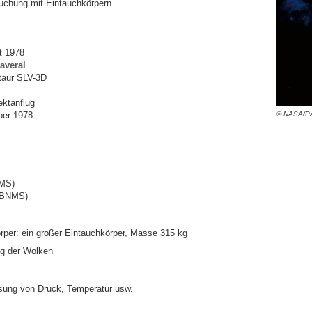
uchung mit Eintauchkörpern
t 1978
averal
taur SLV-3D
ektanflug
ber 1978
© NASA/Pa
IMS)
(BNMS)
rper: ein großer Eintauchkörper, Masse 315 kg
ng der Wolken
sung von Druck, Temperatur usw.