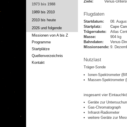
Ziele:
Venus-Unters
1973 bis 1988
1989 bis 2010
Flugdaten
2010 bis heute
Startdatum:
08. Augus
Startplatz:
Cape Can
2026 und folgende
Trägerrakete:
Atlas Cen
Missionen von A bis Z
Masse:
904 kg
Bahndaten:
Venus-Dir
Programme
Missionsende:
9. Dezem
Startplätze
Quellenverzeichnis
Nutzlast
Kontakt
Träger-Sonde
Ionen-Spektrometer (B
Massen-Spektrometer 
insgesamt vier Eintauchkö
Geräte zur Untersuchu
Gas-Chromatograph
Infrarot-Radiometer
weitere Geräte zur Mes