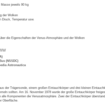
, Masse jeweils 90 kg
ng der Wolken
n Druck, Temperatur usw.
über die Eigenschaften der Venus-Atmosphäre und der Wolken
WWW
A)
 Bus (NSSDC)
edia Astronautica
us der Trägersonde, einem großen Eintauchkörper und drei kleinen Eintauchk
eln sollten. Am 16. November 1978 wurde der große Eintauchkörper freigeset
 alle Komponenten die Venusatmosphäre. Zwei der Eintauchkörper überstanden
r Oberfläche.