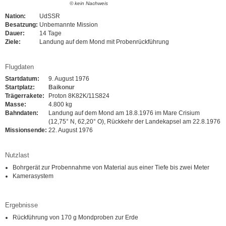
© kein Nachweis
Nation:
UdSSR
Besatzung:
Unbemannte Mission
Dauer:
14 Tage
Ziele:
Landung auf dem Mond mit Probenrückführung
Flugdaten
Startdatum:
9. August 1976
Startplatz:
Baikonur
Trägerrakete:
Proton 8K82K/11S824
Masse:
4.800 kg
Bahndaten:
Landung auf dem Mond am 18.8.1976 im Mare Crisium
(12,75° N, 62,20° O), Rückkehr der Landekapsel am 22.8.1976
Missionsende:
22. August 1976
Nutzlast
Bohrgerät zur Probennahme von Material aus einer Tiefe bis zwei Meter
Kamerasystem
Ergebnisse
Rückführung von 170 g Mondproben zur Erde