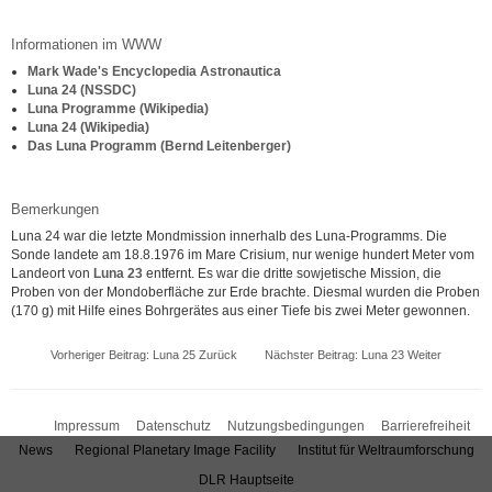
Informationen im WWW
Mark Wade's Encyclopedia Astronautica
Luna 24 (NSSDC)
Luna Programme (Wikipedia)
Luna 24 (Wikipedia)
Das Luna Programm (Bernd Leitenberger)
Bemerkungen
Luna 24 war die letzte Mondmission innerhalb des Luna-Programms. Die
Sonde landete am 18.8.1976 im Mare Crisium, nur wenige hundert Meter vom
Landeort von
Luna 23
entfernt. Es war die dritte sowjetische Mission, die
Proben von der Mondoberfläche zur Erde brachte. Diesmal wurden die Proben
(170 g) mit Hilfe eines Bohrgerätes aus einer Tiefe bis zwei Meter gewonnen.
Vorheriger Beitrag: Luna 25
Zurück
Nächster Beitrag: Luna 23
Weiter
Impressum
Datenschutz
Nutzungsbedingungen
Barrierefreiheit
News
Regional Planetary Image Facility
Institut für Weltraumforschung
DLR Hauptseite