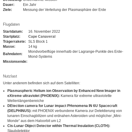
Dauer:
Ein Jahr
Ziele:
Messung der Verteilung der Plasmasphäre der Erde
Flugdaten
Startdatum:
16. November 2022
Startplatz:
Cape Canaveral
Trägerrakete:
SLS Block 1
Masse:
14 kg
Mondvorbeiflüge innerhalb der Lagrange-Punkte des Erde-
Bahndaten:
Mond-Systems
Missionsende:
Nutzlast
Unter anderem befinden sich auf dem Satelliten:
Plasmaspheric Helium ion Observation by Enhanced New Imager in
eXtreme ultraviolet (PHOENIX):
Kamera für extreme ultraviolette
Wellenlängenbereiche
DEtection camera for Lunar impact PHenomena IN 6U Spacecraft
(DELPHINUS):
mit PHOENIX verbundene Kamera zur Detektierung von
lunaren Einschagblitzen und erdnahen Asteroiden und möglicher „Mini-
Monde“ aus dem Haloorbit um L2
Cis-Lunar Object Detector within Thermal Insulation (CLOTH):
Staubdetektor