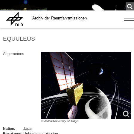
Su
...
Archiv der Raumfahrtmissionen
Zeige
Navig
EQUULEUS
Allgemeines
© JAXA/University of Tokyo
Nation:
Japan
Besatzung:
Unbemannte Mission