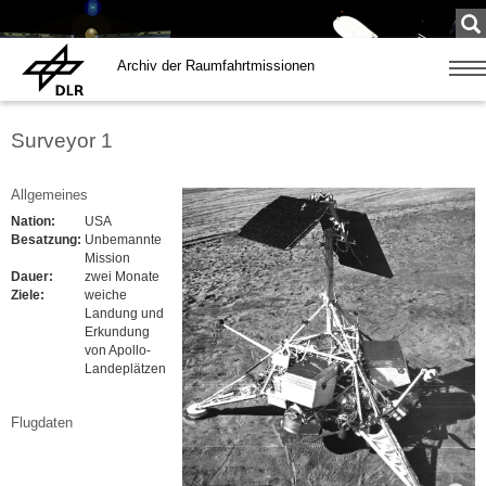
Su
...
Archiv der Raumfahrtmissionen
Zeige
Navig
Surveyor 1
Allgemeines
Nation:
USA
Besatzung:
Unbemannte
Mission
Dauer:
zwei Monate
Ziele:
weiche
Landung und
Erkundung
von Apollo-
Landeplätzen
Flugdaten