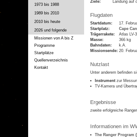
Ziele:
Landung auf 
1973 bis 1988
1989 bis 2010
Flugdaten
2010 bis heute
Startdatum:
17. Febru
Startplatz:
Cape Can
2026 und folgende
Trägerrakete:
Atlas LV-
Missionen von A bis Z
Masse:
366 kg
Bahndaten:
k.A.
Programme
Missionsende:
20. Febru
Startplätze
Quellenverzeichnis
Nutzlast
Kontakt
Unter anderem befinden si
Instrument
zur Messun
TV-Kamera und Übertr
Ergebnisse
zweite erfolgreiche Range
Informationen im 
The Ranger Program (