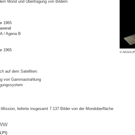
dem Mond und Übertragung von Bildern
ar 1965
averal
3A / Agena B
ar 1965
© NASA/JP
ch auf dem Satelliten:
g von Gammastrahlung
agungssystem
r-Mission, lieferte insgesamt 7.137 Bilder von der Mondoberfläche
WWW
LPI)