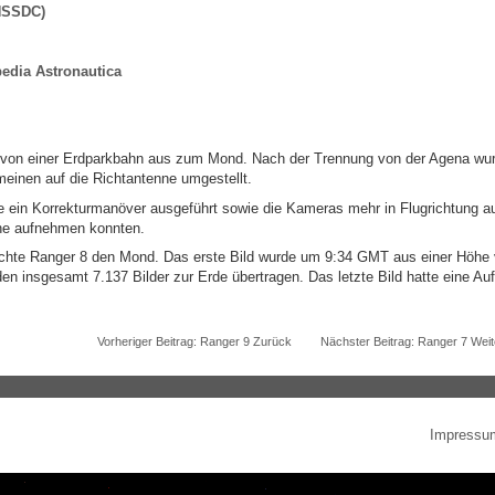
(NSSDC)
edia Astronautica
r von einer Erdparkbahn aus zum Mond. Nach der Trennung von der Agena wurd
meinen auf die Richtantenne umgestellt.
ein Korrekturmanöver ausgeführt sowie die Kameras mehr in Flugrichtung aus
he aufnehmen konnten.
ichte Ranger 8 den Mond. Das erste Bild wurde um 9:34 GMT aus einer Höh
en insgesamt 7.137 Bilder zur Erde übertragen. Das letzte Bild hatte eine A
Vorheriger Beitrag: Ranger 9
Zurück
Nächster Beitrag: Ranger 7
Weit
Impressu