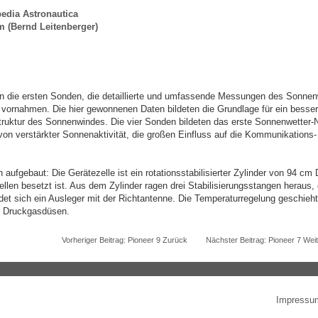
edia Astronautica
 (Bernd Leitenberger)
ren die ersten Sonden, die detaillierte und umfassende Messungen des Sonne
vornahmen. Die hier gewonnenen Daten bildeten die Grundlage für ein besse
ruktur des Sonnenwindes. Die vier Sonden bildeten das erste Sonnenwetter-N
on verstärkter Sonnenaktivität, die großen Einfluss auf die Kommunikations-
ch aufgebaut: Die Gerätezelle ist ein rotationsstabilisierter Zylinder von 94
len besetzt ist. Aus dem Zylinder ragen drei Stabilisierungsstangen heraus,
et sich ein Ausleger mit der Richtantenne. Die Temperaturregelung geschieht 
it Druckgasdüsen.
Vorheriger Beitrag: Pioneer 9
Zurück
Nächster Beitrag: Pioneer 7
Weit
Impressu