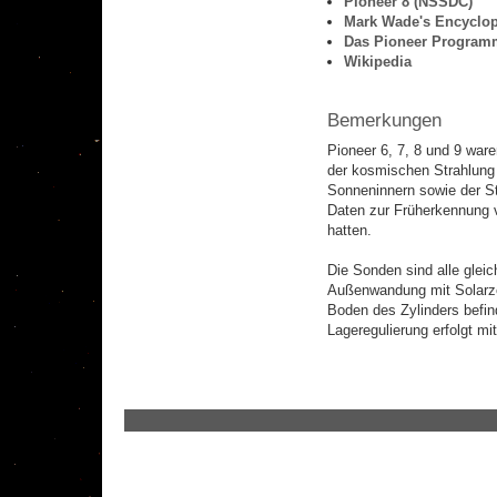
Pioneer 8 (NSSDC)
Mark Wade's Encyclop
Das Pioneer Programm
Wikipedia
Bemerkungen
Pioneer 6, 7, 8 und 9 wa
der kosmischen Strahlung 
Sonneninnern sowie der St
Daten zur Früherkennung v
hatten.
Die Sonden sind alle glei
Außenwandung mit Solarzel
Boden des Zylinders befind
Lageregulierung erfolgt m