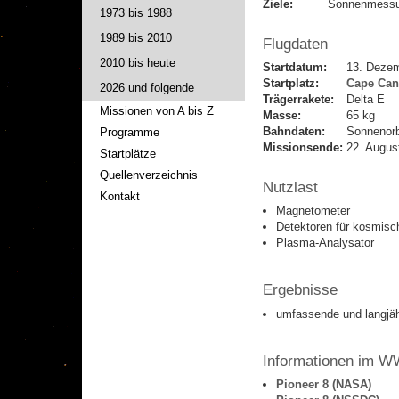
Ziele:
Sonnenmess
1973 bis 1988
1989 bis 2010
Flugdaten
2010 bis heute
Startdatum:
13. Deze
Startplatz:
Cape Can
2026 und folgende
Trägerrakete:
Delta E
Missionen von A bis Z
Masse:
65 kg
Bahndaten:
Sonnenorb
Programme
Missionsende:
22. August
Startplätze
Quellenverzeichnis
Nutzlast
Kontakt
Magnetometer
Detektoren für kosmisc
Plasma-Analysator
Ergebnisse
umfassende und langjäh
Informationen im 
Pioneer 8 (NASA)