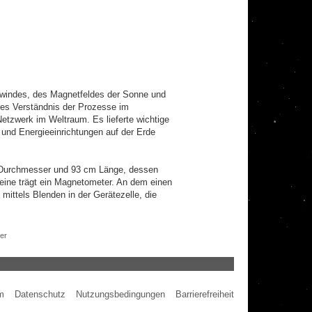
nwindes, des Magnetfeldes der Sonne und
res Verständnis der Prozesse im
etzwerk im Weltraum. Es lieferte wichtige
 und Energieeinrichtungen auf der Erde
 cm Durchmesser und 93 cm Länge, dessen
 eine trägt ein Magnetometer. An dem einen
mittels Blenden in der Gerätezelle, die
er
m
Datenschutz
Nutzungsbedingungen
Barrierefreiheit