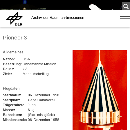
Su
...
Archiv der Raumfahrtmissionen
Zeige
Navig
Pioneer 3
Allgemeines
Nation:
USA
Besatzung:
Unbemannte Mission
Dauer:
k.A.
Ziele:
Mond-Vorbeiflug
Flugdaten
Startdatum:
06. Dezember 1958
Startplatz:
Cape Canaveral
Trägerrakete:
Juno II
Masse:
6 kg
Bahndaten:
(Start missglückt)
Missionsende:
06. Dezember 1958